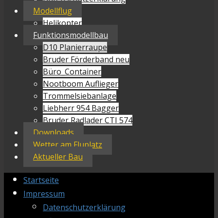
Modellflug
Helikopter
Funktionsmodellbau
D10 Planierraupe
Bruder Förderband neu
Büro_Container
Nootboom Auflieger
Trommelsiebanlage
Liebherr 954 Bagger
Bruder Radlader CTI 574
Downloads
Wetter am Fluplatz
Aktueller Bau
Startseite
Impressum
Datenschutzerklärung