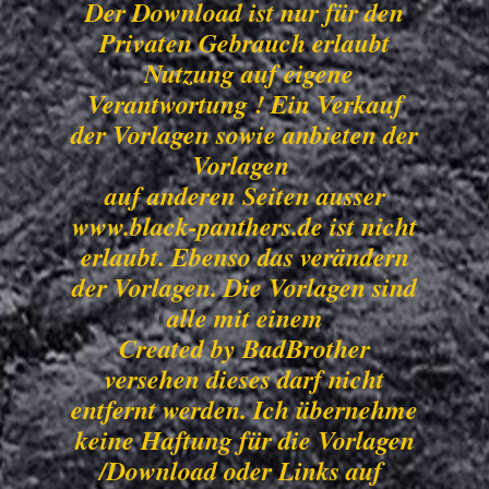
Der Download ist nur für den
Privaten Gebrauch erlaubt
Nutzung auf eigene
Verantwortung ! Ein Verkauf
der Vorlagen sowie anbieten der
Vorlagen
auf anderen Seiten ausser
www.black-panthers.de ist nicht
erlaubt. Ebenso das verändern
der Vorlagen. Die Vorlagen sind
alle mit einem
Created by BadBrother
versehen dieses darf nicht
entfernt werden. Ich übernehme
keine Haftung für die Vorlagen
/Download oder Links auf