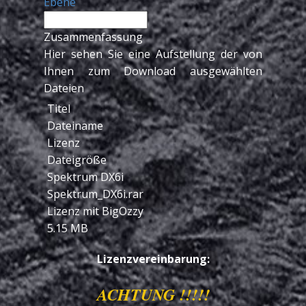
Ebene
Zusammenfassung
Hier sehen Sie eine Aufstellung der von
Ihnen zum Download ausgewählten
Dateien
Titel
Dateiname
Lizenz
Dateigröße
Spektrum DX6i
Spektrum_DX6i.rar
Lizenz mit BigOzzy
5.15 MB
Lizenzvereinbarung:
ACHTUNG !!!!!