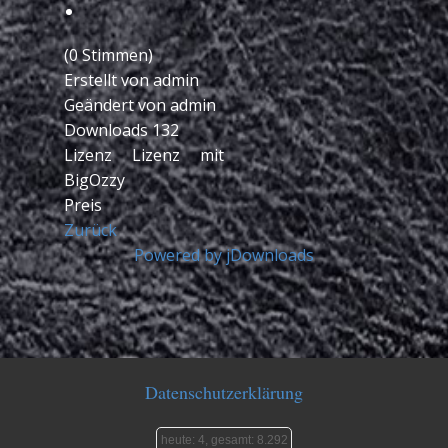
(0 Stimmen)
Erstellt von
admin
Geändert von
admin
Downloads
132
Lizenz
Lizenz mit
BigOzzy
Preis
Zurück
Powered by jDownloads
Datenschutzerklärung
heute: 4, gesamt: 8.292