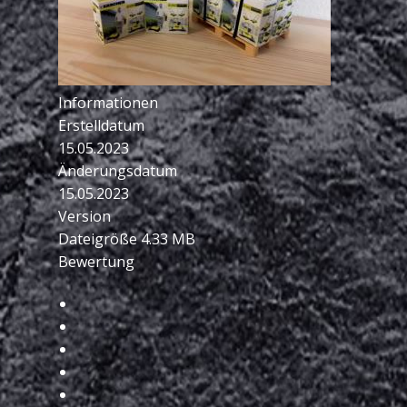
Informationen
Erstelldatum
15.05.2023
Änderungsdatum
15.05.2023
Version
Dateigröße
4.33 MB
Bewertung