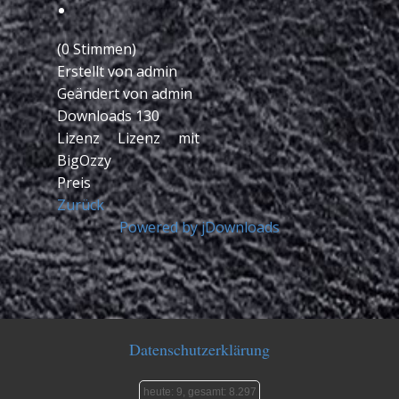
(0 Stimmen)
Erstellt von
admin
Geändert von
admin
Downloads
130
Lizenz
Lizenz mit
BigOzzy
Preis
Zurück
Powered by jDownloads
Datenschutzerklärung
heute: 9, gesamt: 8.297