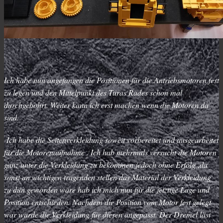
Ich habe nun angefangen die Positionen für die Antriebsmotoren fest
zu legen und den Mittelpunkt des Turas Rades schon mal
durchgebohrt. Weiter kann ich erst machen wenn die Motoren da
sind.
Ich habe die Seitenverkleidung soweit vorbereitet und ausgearbeitet
für die Motorenaufnahme . Ich hab mehrmals versucht die Motoren
ganz unter die Verkleidung zu bekommen jedoch ohne Erfolg ,da
sonst an wichtigen tragenden stellen das Material der Verkleidung
zu dün geworden wäre hab ich mich nun für die jetztige Lage und
Position entschieden. Nachdem die Position vom Motor fest gelegt
war wurde die Verkleidung für diesen angepasst. Der Dremel läst