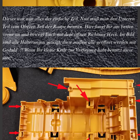
Dieses war nun alles der einfache Teil. Nun muß man den Unteren
Teil vom Oberen Teil der Raupe trennen. Hier fangt Ihr am besten
vorne an und bewegt Euch mit dem öffnen Richtung Heck. Im Bild
sind alle Halterungen gezeigt, diese müßen alle geöffnet werden mit
Geduld !! Wenn Ihr kleine Keile zur Verfügung habt benutzt diese
nun!