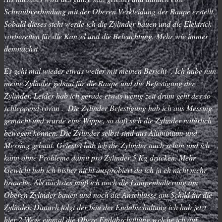
Schraubverbindung mit der Oberen Verkleidung der Raupe erstellt.
Sobald dieses steht werde ich die Zylinder bauen und die Elektrick
vorbereiten für die Kanzel und die Beleuchtung. Mehr wie immer
demnächst
Es geht mal wieder etwas weiter mit meinen Bericht . Ich habe nun
meine Zylinder gebaut für die Raupe und die Befestigung der
Zylinder. Leider hab ich gerade etwas wenig zeit drum geht des so
schleppend voran . Die Zylinder Befestigung hab ich aus Messing
gemacht und wurde eine Wippe, so daß sich die Zylinder natürlich
bewegen können. Die Zylinder selbst sind aus Aluminium und
Messing gebaut. Getestet hab ich die Zylinder auch schon und ich
kann ohne Probleme damit pro Zylinder 5 Kg drücken. Mehr
Gewicht hab ich bisher nicht ausprobiert da ich ja eh nicht mehr
brauche. Als nächstes muß ich noch die Lampenhalterung am
Oberen Zylinder bauen und noch die Anschlüsse am Schild für die
Zylinder. Danach folgt der bau der Endabschaltung ich hab jetzt
hier 2 Wege einmal die Obere Endabschaltung welche ich auf