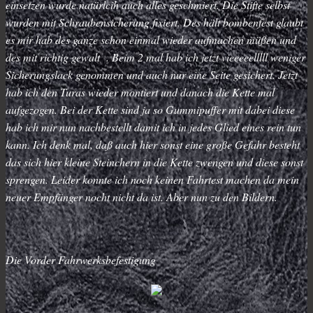
einsetzen wurde natürlcih auch alles geschmiert. Die Stifte selbst
wurden mit Schraubensicherung fixiert. Des hält bombenfest glaubt
es mir hab des ganze schon einmal wieder aufmachen müßen und
des mit richtig gewalt . Beim 2 mal hab ich jetzt vieeeeelllll weniger
Sicherungslack genommen und auch nur eine Seite gesichert. Jetzt
hab ich den Turas wieder montiert und danach die Kette mal
aufgezogen. Bei der Kette sind ja so Gummipuffer mit dabei diese
hab ich mir nun nachbestellt damit ich in jedes Glied eines rein tun
kann. Ich denk mal, daß auch hier sonst eine große Gefahr besteht
das sich hier kleine Steinchern in die Kette zwengen und diese sonst
sprengen. Leider konnte ich noch keinen Fahrtest machen da mein
neuer Empfänger nocht nicht da ist. Aber nun zu den Bildern.
Die Vorder Fahrwerksbefestigung