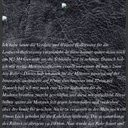
Ich habe heute die Vordere und Hintere Halkterung für die
Laufwerksbefestigung eingekelebt. In diese kommt später dann noch
ein M3-M4 Gewinde um die Schraube auf zu nehmen. Danach hab
ich mir meine Motorenaufnahme erstellt aus einem 40 mm x 2mm
Alu Rohr . Dieses hab ich noch für die Motoren passend auf der
Innenseite ausgedreht auf 37mm durchmesser und 22mm tief.
Danach hab ich mir noch eine kleine Aufnahme für die
Madenschrauben zurecht geschliffen und diese mit aufgeklebt. Diese
halten später die Motoren fest gegen herausfallen und verdrehen
aber des kennt Ihr ja schon. Nicht zu vergessen in der Mitte noch ein
10mm Loch gebohrt für die Kabeldurchführung. Die gesammtlänge
des Rohres ist übrigens ca.100mm. Nun wurde das Rohr fixiert und