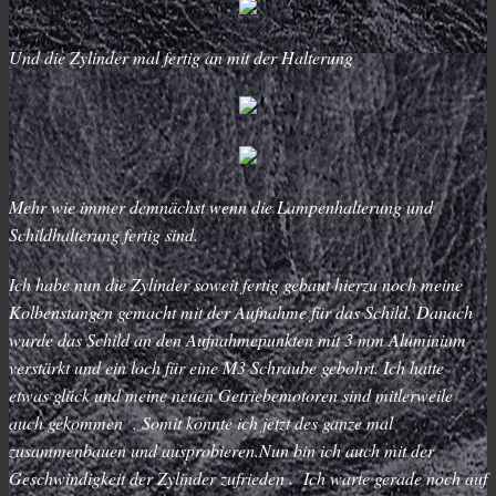
Und die Zylinder mal fertig an mit der Halterung
Mehr wie immer demnächst wenn die Lampenhalterung und
Schildhalterung fertig sind.
Ich habe nun die Zylinder soweit fertig gebaut hierzu noch meine
Kolbenstangen gemacht mit der Aufnahme für das Schild. Danach
wurde das Schild an den Aufnahmepunkten mit 3 mm Aluminium
verstärkt und ein loch für eine M3 Schraube gebohrt. Ich hatte
etwas glück und meine neuen Getriebemotoren sind mitlerweile
auch gekommen . Somit konnte ich jetzt des ganze mal
zusammenbauen und ausprobieren.Nun bin ich auch mit der
Geschwindigkeit der Zylinder zufrieden . Ich warte gerade noch auf