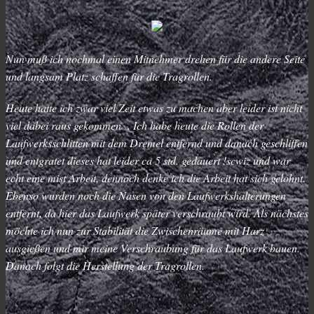
Nun muß ich nochmal einen Mitnehmer drehen für die andere Seite
und langsam Platz schaffen für die Tragrollen.
Heute hatte ich zwar viel Zeit etwas zu machen aber leider ist nicht
viel dabei raus gekommen . Ich habe heute die Rollen der
Laufwerksschlitten mit dem Dremel entfernd und danach geschliffen
und entgratet dieses hat leider ca 5 std. gedauert !scwiz und war
echt eine mist Arbeit, dennoch denke ich die Arbeit hat sich gelohnt.
Ebenso wurden noch die Nasen von den Laufwerkshalterungen
entfernt, da hier das Laufwerk später verschraubt wird. Als nächstes
möchte ich nun zur Stabilität die Zwischenräume mit Harz
ausgießen und mir meine Verschraubung für das Laufwerk bauen.
Danach folgt die Herstellung der Tragrollen.