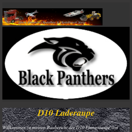
D10 Laderaupe
Willkommen zu meinen Baubericht der D10 Planierraupe von