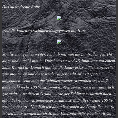
Das ausgedrehte Rohr
Und die Fahrwerksschlitten ausgegossen mit Harz
So also nun geht es weiter. Ich hab mir nun die Laufrollen gedreht
diese sind nun 18 mm im Durchmesser und 18,5mm lang mit einem
2mm Kernloch. Danach hab ich die Laufwerksschlitten vorbereitet
zum montieren und diese wieder angebracht. Mir ist später
aufgefallen wenn man die Schlitten wieder zusammen setzt, daß
diese nicht mehr 100 % zusammen sitzen sowas passt mir natürlich
gar nicht .Aus diesem Grund wurde der Schlitten zusätzlich noch
mit 3 Schrauben zusammengeschraubt, so daß alles wieder 100 %
zusammen sitzt. Nun hab ich damit begonnen die Laufrollen ein zu
setzten diese werden durch 30 mm Edelstahlstiefte gehalten. Beim