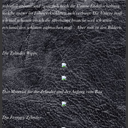
jedenfall anbaue und zusätzlich noch die Untere Endabschaltung
welche später im Fahrwerkschlitten sich verbirgt. Die Untere muß
ich mal schauen ob ich die überhaupt brauche weil ich sonst
nochmal den schlitten aufmachen muß . Aber nun zu den Bildern.
Die Zylinder Wippe
Das Material für die Zylinder und der Anfang vom Bau
Die Fertigen Zylinder