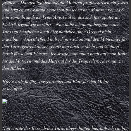
grüßen . Danach hab ich mal die Motoren proffessorisch eingesetzt
und jetzt einen Abstand gemessen zwischen den Motoren von ca 6
mm somit brauch ich keine Angst haben das sich hier später die
Elektrik irgendwie berührt . Nun habe ich damit begonnen den
Turas zu bearbeiten auch hier natürlich ohne Dremel nicht
machbar . Anschließend hab ich mir schon mal den Mitnehmer für
den Turas gedreht dieser gehört nun noch verklebt und ist dann
bereit für seinen Einsatz. Ich warte momentan noch auf mein Rohr
für die Motoren und das Material für die Tragrollen. Aber nun zu
den Bildern
Hier wurde fleißig weggearbeitet und Platz für den Motor
geschaffen
Nun wurde der Bereich des Turas abgeschliffen hier hab ich ca. bis