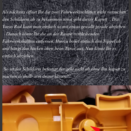
Als nächstes öffnet Ihr die zwei Fahrwerksschlitten nicht versuchen
den Schildarm ab zu bekommen sonst geht dieser Kaputt . Das
Turas Rad kann man einfach so mit etwas gewallt gerade abziehen
. Danach könnt Ihr die an der Raupe verbleibenden
Fahrwerkshälften entfernen. Hierzu bohrt einfach den Nippel ab
und hängt den hacken oben beim Turas aus. Nun könnt Ihr es
einfach abziehen.
So ist der Schildarm befestigt der geht nicht ab ohne Ihn kaputt zu
machen deshalb arm drann lassen!!!