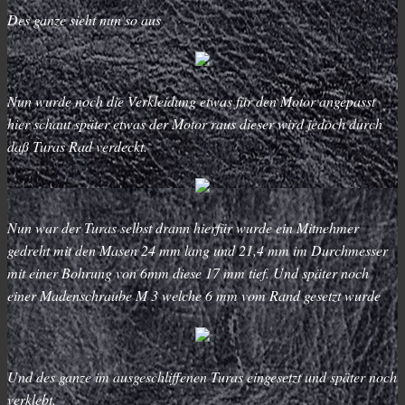
Des ganze sieht nun so aus
Nun wurde noch die Verkleidung etwas für den Motor angepasst
hier schaut später etwas der Motor raus dieser wird jedoch durch
daß Turas Rad verdeckt.
Nun war der Turas selbst drann hierfür wurde ein Mitnehmer
gedreht mit den Masen 24 mm lang und 21,4 mm im Durchmesser
mit einer Bohrung von 6mm diese 17 mm tief. Und später noch
einer Madenschraube M 3 welche 6 mm vom Rand gesetzt wurde
Und des ganze im ausgeschliffenen Turas eingesetzt und später noch
verklebt.