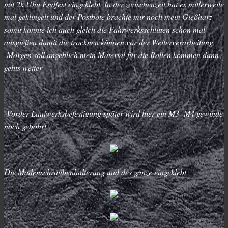
mit 2k Uhu Endfest eingeklebt. In der zwischenzeit hat es mitlerweile
mal geklingelt und der Postbote brachte mir noch mein Gießharz
somit konnte ich auch gleich die Fahrwerksschlitten schon mal
ausgießen damit die trocknen können vor der Weiterverarbeitung.
Morgen soll angeblich mein Material für die Rollen kommen dann
gehts weiter
Vorder Laufwerksbefestigung später wird hier ein M3 -M4 gewinde
noch gebohrt.
Die Madenschraubenhalterung und des ganze eingeklebt