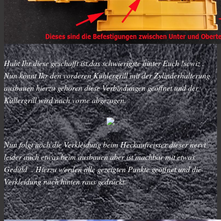
Habt Ihr diese geschafft ist das schwierigste hinter Euch !scwiz .
Nun könnt Ihr den vorderen Kühlergrill mit der Zylinderhalterung
ausbauen hierzu gehören diese Verbindungen geöffnet und der
Küllergrill wird nach vorne abgezogen.
Nun folgt noch die Verkleidung beim Heckaufreisser dieser nervt
leider auch etwas beim ausbauen aber ist machbar mit etwas
Geduld . Hierzu werden alle gezeigten Punkte geöffnet und die
Verkleidung nach hinten raus gedrückt.